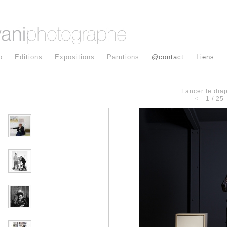
o
Editions
Expositions
Parutions
@contact
Liens
Lancer le di
<
1 / 25