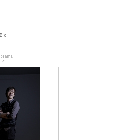
Bio
aporama
>